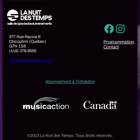
Faceb
Inst
377 Rue Racine E
Chicoutimi (Québec)
Programmation
G7H 1S8
Contact
(418) 376-8555
info@lanuitdestemps.ca
Abonnement à l’infolettre
©2023 La Nuit des Temps. Tous droits réservés.