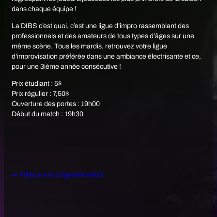
L
dans chaque équipe !
e
M
a
La DIBS c’est quoi, c’est une ligue d’impro rassemblant des
t
professionnels et des amateurs de tous types d’âges sur une
c
même scène. Tous les mardis, retrouvez votre ligue
h
d
d’improvisation préférée dans une ambiance électrisante et ce,
e
pour une 3ième année consécutive !
s
É
Prix étudiant : 5$
t
Prix régulier : 7,50$
o
i
Ouverture des portes : 19h00
l
Début du match : 19h30
e
s
|
L
a
D
I
B
← Retour à la programmation
S