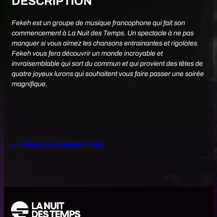
DESCRIPTION
t
é
d
Fekeh est un groupe de musique francophone qui fait son
e
commencement à La Nuit des Temps. Un spectacle à ne pas
F
manquer si vous aimez les chansons entrainantes et rigolotes.
e
k
Fekeh vous fera découvrir un monde incroyable et
e
invraisemblable qui sort du commun et qui provient des têtes de
h
quatre joyeux lurons qui souhaitent vous faire passer une soirée
magnifique.
← Retour à la programmation