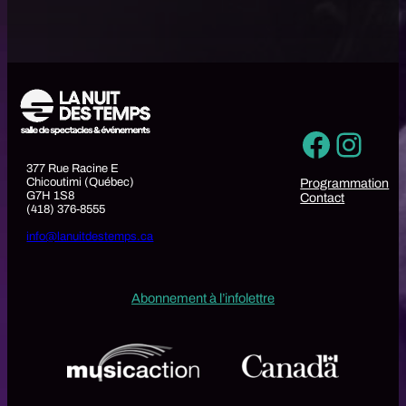
Faceb
Inst
377 Rue Racine E
Chicoutimi (Québec)
Programmation
G7H 1S8
Contact
(418) 376-8555
info@lanuitdestemps.ca
Abonnement à l’infolettre